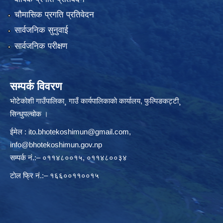
चौमासिक प्रगति प्रतिवेदन
सार्वजनिक सुनुवाई
सार्वजनिक परीक्षण
सम्पर्क विवरण
भोटेकोशी गाउँपालिका¸ गाउँ कार्यपालिकाकाे कार्यालय, फुल्पिङकट्टी¸
सिन्धुपल्चोक ।
ईमेल :
ito.bhotekoshimun@gmail.com
,
info@bhotekoshimun.gov.np
सम्पर्क नं.:– ०११४८००१५, ०११४८००३४
टाेल फ्रि नं.:– १६६००११००१५