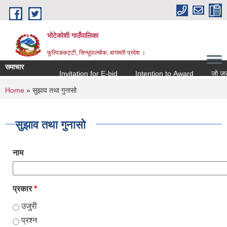
Skip to main content
भोटेकोशी गाउँपालिका
फुल्पिङकट्टी, सिन्धुपाल्चोक, बागमती प्रदेश ।
समाचार
Invitation for E-bid
Intention to Award
जो जस संग 
You are here
Home
» सुझाव तथा गुनासो
सुझाव तथा गुनासो
नाम
प्रकार
*
उजुरी
प्रश्न