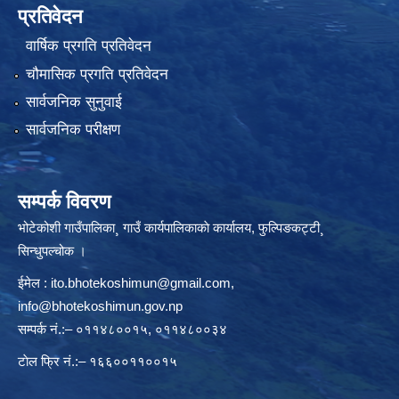
प्रतिवेदन
वार्षिक प्रगति प्रतिवेदन
चौमासिक प्रगति प्रतिवेदन
सार्वजनिक सुनुवाई
सार्वजनिक परीक्षण
सम्पर्क विवरण
भोटेकोशी गाउँपालिका¸ गाउँ कार्यपालिकाकाे कार्यालय, फुल्पिङकट्टी¸
सिन्धुपल्चोक ।
ईमेल :
ito.bhotekoshimun@gmail.com
,
info@bhotekoshimun.gov.np
सम्पर्क नं.:– ०११४८००१५, ०११४८००३४
टाेल फ्रि नं.:– १६६००११००१५