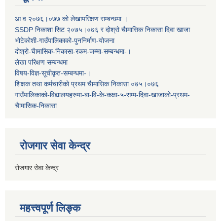
आ व २०७६।०७७ काे लेखापरिक्षण सम्बन्धमा ।
SSDP निकाशा सिट २०७५।०७६ र दोश्रो चैामासिक निकासा दिवा खाजा
भोटेकोशी-गाउँपालिकाको-पुननिर्माण-योजना
दोश्रो-चैामासिक-निकासा-रकम-जम्मा-सम्बन्धमा-।
लेखा परिक्षण सम्बन्धमा
विषय-विज्ञ-सूचीकृत-सम्बन्धमा-।
शिक्षक तथा कर्मचारीको प्रथम च‌ैामासिक निकासा ०७५।०७६
गाउँपालिकाको-विद्यालयहरुमा-बा-वि-के-कक्षा-५-सम्म-दिवा-खाजाको-प्रथम-
चैामासिक-निकासा
रोजगार सेवा केन्द्र
रोजगार सेवा केन्द्र
महत्त्वपूर्ण लिङ्क