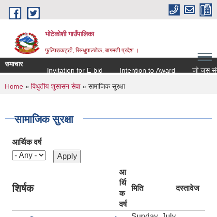
Skip to main content
भोटेकोशी गाउँपालिका
फुल्पिङकट्टी, सिन्धुपाल्चोक, बागमती प्रदेश ।
समाचार
Invitation for E-bid
Intention to Award
जो जस संग सम्ब
You are here
Home
»
विधुतीय शुसासन सेवा
» सामाजिक सुरक्षा
सामाजिक सुरक्षा
आर्थिक वर्ष
आ
र्थि
शिर्षक
मिति
दस्तावेज
क
वर्ष
Sunday, July