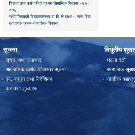
शिक्षक तथा कर्मचारीको प्रथम च‌ैामासिक निकासा ०७५।
०७६
गाउँपालिकाको-विद्यालयहरुमा-बा-वि-के-कक्षा-५-सम्म-दिवा-
खाजाको-प्रथम-चैामासिक-निकासा
सूचना
विधुतीय शुस
सूचना तथा समाचार
घटना दर्ता
सार्वजनिक खरीद /बोलपत्र सूचना
सामाजिक सुरक्ष
एन, कानुन तथा निर्देशिका
नागरिक वडापत्
कर तथा शुल्कहरु