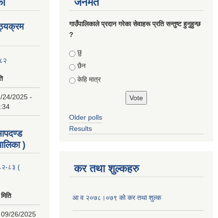
का
जनमत
गाउँपालिकाले प्रदान गरेका सेवाहरू प्रति सन्तुष्ट हुनुहुन्छ
ाठ्यक्रम
?
Choices
छु
०८२
छैन
ति
केहि मात्र
/24/2025 -
:34
Older polls
Results
 मापदण्ड
ालिका )
कर तथा शुल्कहरु
२०८२-८३ (
मिति
आ व २०७८।०७९ काे कर तथा शुल्क
09/26/2025