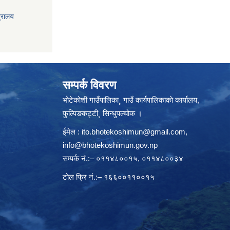
त्रालय
सम्पर्क विवरण
भोटेकोशी गाउँपालिका¸ गाउँ कार्यपालिकाकाे कार्यालय,
फुल्पिङकट्टी¸ सिन्धुपल्चोक ।
ईमेल :
ito.bhotekoshimun@gmail.com
,
info@bhotekoshimun.gov.np
सम्पर्क नं.:– ०११४८००१५, ०११४८००३४
टाेल फ्रि नं.:– १६६००११००१५