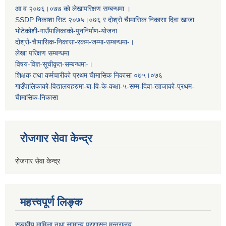
आ व २०७६।०७७ काे लेखापरिक्षण सम्बन्धमा ।
SSDP निकाशा सिट २०७५।०७६ र दोश्रो चैामासिक निकासा दिवा खाजा
भोटेकोशी-गाउँपालिकाको-पुननिर्माण-योजना
दोश्रो-चैामासिक-निकासा-रकम-जम्मा-सम्बन्धमा-।
लेखा परिक्षण सम्बन्धमा
विषय-विज्ञ-सूचीकृत-सम्बन्धमा-।
शिक्षक तथा कर्मचारीको प्रथम च‌ैामासिक निकासा ०७५।०७६
गाउँपालिकाको-विद्यालयहरुमा-बा-वि-के-कक्षा-५-सम्म-दिवा-खाजाको-प्रथम-
चैामासिक-निकासा
रोजगार सेवा केन्द्र
रोजगार सेवा केन्द्र
महत्त्वपूर्ण लिङ्क
सङ्घीय मामिला तथा सामान्य प्रशासन मन्त्रालय