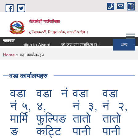
Skip to main content
भोटेकोशी गाउँपालिका
फुल्पिङकट्टी, सिन्धुपाल्चोक, बागमती प्रदेश ।
समाचार
Intention to Award
जो जस संग सम्बन्धित छ ।
अन्य
You are here
Home
» वडा कार्यालयहरु
वडा कार्यालयहरु
वडा
वडा नं
वडा
वडा
न‌ं ५,
४,
नं ३,
नं २,
मार्मि
फुल्पिङ
ताताे
तातो
ङ
कट्टि
पानी
पानी