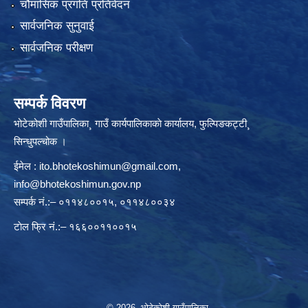
चौमासिक प्रगति प्रतिवेदन
सार्वजनिक सुनुवाई
सार्वजनिक परीक्षण
सम्पर्क विवरण
भोटेकोशी गाउँपालिका¸ गाउँ कार्यपालिकाकाे कार्यालय, फुल्पिङकट्टी¸
सिन्धुपल्चोक ।
ईमेल :
ito.bhotekoshimun@gmail.com
,
info@bhotekoshimun.gov.np
सम्पर्क नं.:– ०११४८००१५, ०११४८००३४
टाेल फ्रि नं.:– १६६००११००१५
© 2026 भोटेकोशी गाउँपालिका