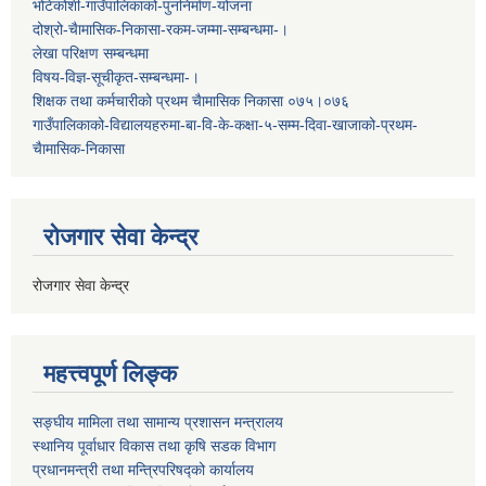
भोटेकोशी-गाउँपालिकाको-पुननिर्माण-योजना
दोश्रो-चैामासिक-निकासा-रकम-जम्मा-सम्बन्धमा-।
लेखा परिक्षण सम्बन्धमा
विषय-विज्ञ-सूचीकृत-सम्बन्धमा-।
शिक्षक तथा कर्मचारीको प्रथम च‌ैामासिक निकासा ०७५।०७६
गाउँपालिकाको-विद्यालयहरुमा-बा-वि-के-कक्षा-५-सम्म-दिवा-खाजाको-प्रथम-
चैामासिक-निकासा
रोजगार सेवा केन्द्र
रोजगार सेवा केन्द्र
महत्त्वपूर्ण लिङ्क
सङ्घीय मामिला तथा सामान्य प्रशासन मन्त्रालय
स्थानिय पूर्वाधार विकास तथा कृषि सडक विभाग
प्रधानमन्त्री तथा मन्त्रिपरिषद्को कार्यालय