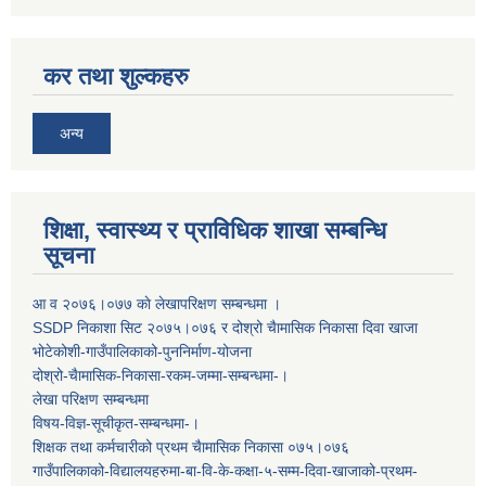
कर तथा शुल्कहरु
अन्य
शिक्षा, स्वास्थ्य र प्राविधिक शाखा सम्बन्धि
सूचना
आ व २०७६।०७७ काे लेखापरिक्षण सम्बन्धमा ।
SSDP निकाशा सिट २०७५।०७६ र दोश्रो चैामासिक निकासा दिवा खाजा
भोटेकोशी-गाउँपालिकाको-पुननिर्माण-योजना
दोश्रो-चैामासिक-निकासा-रकम-जम्मा-सम्बन्धमा-।
लेखा परिक्षण सम्बन्धमा
विषय-विज्ञ-सूचीकृत-सम्बन्धमा-।
शिक्षक तथा कर्मचारीको प्रथम च‌ैामासिक निकासा ०७५।०७६
गाउँपालिकाको-विद्यालयहरुमा-बा-वि-के-कक्षा-५-सम्म-दिवा-खाजाको-प्रथम-