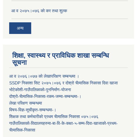
आ व २०७५।०७६ काे कर तथा शुल्क
अन्य
शिक्षा, स्वास्थ्य र प्राविधिक शाखा सम्बन्धि
सूचना
आ व २०७६।०७७ काे लेखापरिक्षण सम्बन्धमा ।
SSDP निकाशा सिट २०७५।०७६ र दोश्रो चैामासिक निकासा दिवा खाजा
भोटेकोशी-गाउँपालिकाको-पुननिर्माण-योजना
दोश्रो-चैामासिक-निकासा-रकम-जम्मा-सम्बन्धमा-।
लेखा परिक्षण सम्बन्धमा
विषय-विज्ञ-सूचीकृत-सम्बन्धमा-।
शिक्षक तथा कर्मचारीको प्रथम च‌ैामासिक निकासा ०७५।०७६
गाउँपालिकाको-विद्यालयहरुमा-बा-वि-के-कक्षा-५-सम्म-दिवा-खाजाको-प्रथम-
चैामासिक-निकासा