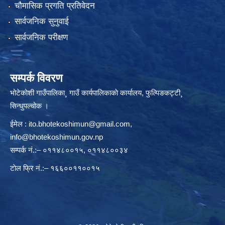
चौमासिक प्रगति प्रतिवेदन
सार्वजनिक सुनुवाई
सार्वजनिक परीक्षण
सम्पर्क विवरण
भोटेकोशी गाउँपालिका¸ गाउँ कार्यपालिकाकाे कार्यालय, फुल्पिङकट्टी¸
सिन्धुपल्चोक ।
ईमेल :
ito.bhotekoshimun@gmail.com
,
info@bhotekoshimun.gov.np
सम्पर्क नं.:– ०११४८००१५, ०११४८००३४
टाेल फ्रि नं.:– १६६००११००१५