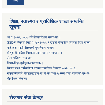
अन्य
शिक्षा, स्वास्थ्य र प्राविधिक शाखा सम्बन्धि
सूचना
आ व २०७६।०७७ काे लेखापरिक्षण सम्बन्धमा ।
SSDP निकाशा सिट २०७५।०७६ र दोश्रो चैामासिक निकासा दिवा खाजा
भोटेकोशी-गाउँपालिकाको-पुननिर्माण-योजना
दोश्रो-चैामासिक-निकासा-रकम-जम्मा-सम्बन्धमा-।
लेखा परिक्षण सम्बन्धमा
विषय-विज्ञ-सूचीकृत-सम्बन्धमा-।
शिक्षक तथा कर्मचारीको प्रथम च‌ैामासिक निकासा ०७५।०७६
गाउँपालिकाको-विद्यालयहरुमा-बा-वि-के-कक्षा-५-सम्म-दिवा-खाजाको-प्रथम-
चैामासिक-निकासा
रोजगार सेवा केन्द्र