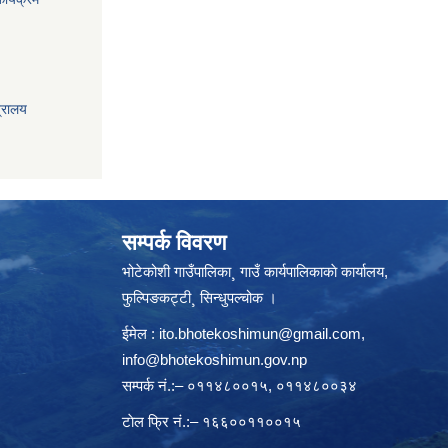
त्रालय
सम्पर्क विवरण
भोटेकोशी गाउँपालिका¸ गाउँ कार्यपालिकाकाे कार्यालय,
फुल्पिङकट्टी¸ सिन्धुपल्चोक ।
ईमेल :
ito.bhotekoshimun@gmail.com
,
info@bhotekoshimun.gov.np
सम्पर्क नं.:– ०११४८००१५, ०११४८००३४
टाेल फ्रि नं.:– १६६००११००१५