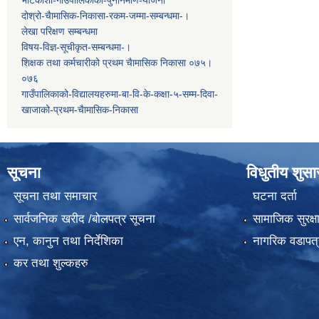
दोश्रो-चैामासिक-निकासा-रकम-जम्मा-सम्बन्धमा-।
लेखा परिक्षण सम्बन्धमा
विषय-विज्ञ-सूचीकृत-सम्बन्धमा-।
शिक्षक तथा कर्मचारीको प्रथम च‌ैामासिक निकासा ०७५।
०७६
गाउँपालिकाको-विद्यालयहरुमा-बा-वि-के-कक्षा-५-सम्म-दिवा-
खाजाको-प्रथम-चैामासिक-निकासा
सूचना
विधुतीय शुस
सूचना तथा समाचार
घटना दर्ता
सार्वजनिक खरीद /बोलपत्र सूचना
सामाजिक सुरक्ष
एन, कानुन तथा निर्देशिका
नागरिक वडापत्
कर तथा शुल्कहरु