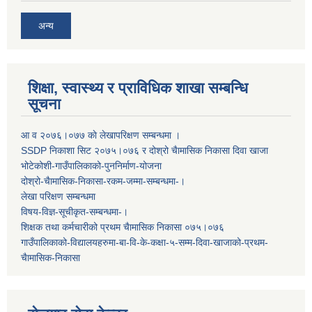
अन्य
शिक्षा, स्वास्थ्य र प्राविधिक शाखा सम्बन्धि
सूचना
आ व २०७६।०७७ काे लेखापरिक्षण सम्बन्धमा ।
SSDP निकाशा सिट २०७५।०७६ र दोश्रो चैामासिक निकासा दिवा खाजा
भोटेकोशी-गाउँपालिकाको-पुननिर्माण-योजना
दोश्रो-चैामासिक-निकासा-रकम-जम्मा-सम्बन्धमा-।
लेखा परिक्षण सम्बन्धमा
विषय-विज्ञ-सूचीकृत-सम्बन्धमा-।
शिक्षक तथा कर्मचारीको प्रथम च‌ैामासिक निकासा ०७५।०७६
गाउँपालिकाको-विद्यालयहरुमा-बा-वि-के-कक्षा-५-सम्म-दिवा-खाजाको-प्रथम-
चैामासिक-निकासा