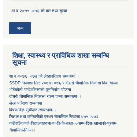
आ व २०७५।०७६ काे कर तथा शुल्क
अन्य
शिक्षा, स्वास्थ्य र प्राविधिक शाखा सम्बन्धि
सूचना
आ व २०७६।०७७ काे लेखापरिक्षण सम्बन्धमा ।
SSDP निकाशा सिट २०७५।०७६ र दोश्रो चैामासिक निकासा दिवा खाजा
भोटेकोशी-गाउँपालिकाको-पुननिर्माण-योजना
दोश्रो-चैामासिक-निकासा-रकम-जम्मा-सम्बन्धमा-।
लेखा परिक्षण सम्बन्धमा
विषय-विज्ञ-सूचीकृत-सम्बन्धमा-।
शिक्षक तथा कर्मचारीको प्रथम च‌ैामासिक निकासा ०७५।०७६
गाउँपालिकाको-विद्यालयहरुमा-बा-वि-के-कक्षा-५-सम्म-दिवा-खाजाको-प्रथम-
चैामासिक-निकासा