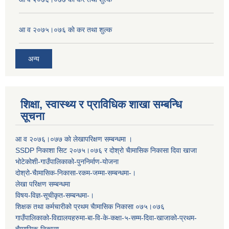
आ व २०७५।०७६ काे कर तथा शुल्क
अन्य
शिक्षा, स्वास्थ्य र प्राविधिक शाखा सम्बन्धि
सूचना
आ व २०७६।०७७ काे लेखापरिक्षण सम्बन्धमा ।
SSDP निकाशा सिट २०७५।०७६ र दोश्रो चैामासिक निकासा दिवा खाजा
भोटेकोशी-गाउँपालिकाको-पुननिर्माण-योजना
दोश्रो-चैामासिक-निकासा-रकम-जम्मा-सम्बन्धमा-।
लेखा परिक्षण सम्बन्धमा
विषय-विज्ञ-सूचीकृत-सम्बन्धमा-।
शिक्षक तथा कर्मचारीको प्रथम च‌ैामासिक निकासा ०७५।०७६
गाउँपालिकाको-विद्यालयहरुमा-बा-वि-के-कक्षा-५-सम्म-दिवा-खाजाको-प्रथम-
चैामासिक-निकासा