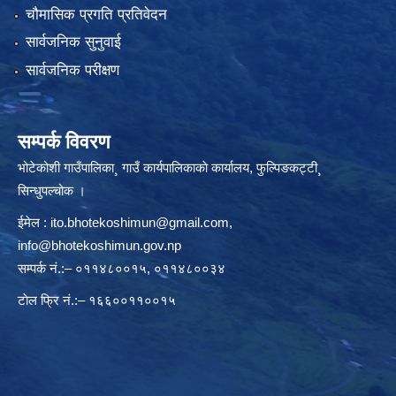
चौमासिक प्रगति प्रतिवेदन
सार्वजनिक सुनुवाई
सार्वजनिक परीक्षण
सम्पर्क विवरण
भोटेकोशी गाउँपालिका¸ गाउँ कार्यपालिकाकाे कार्यालय, फुल्पिङकट्टी¸
सिन्धुपल्चोक ।
ईमेल :
ito.bhotekoshimun@gmail.com
,
info@bhotekoshimun.gov.np
सम्पर्क नं.:– ०११४८००१५, ०११४८००३४
टाेल फ्रि नं.:– १६६००११००१५