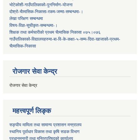
भोटेकोशी-गाउँपालिकाको-पुननिर्माण-योजना
दोश्रो-चैामासिक-निकासा-रकम-जम्मा-सम्बन्धमा-।
लेखा परिक्षण सम्बन्धमा
विषय-विज्ञ-सूचीकृत-सम्बन्धमा-।
शिक्षक तथा कर्मचारीको प्रथम च‌ैामासिक निकासा ०७५।०७६
गाउँपालिकाको-विद्यालयहरुमा-बा-वि-के-कक्षा-५-सम्म-दिवा-खाजाको-प्रथम-
चैामासिक-निकासा
रोजगार सेवा केन्द्र
रोजगार सेवा केन्द्र
महत्त्वपूर्ण लिङ्क
सङ्घीय मामिला तथा सामान्य प्रशासन मन्त्रालय
स्थानिय पूर्वाधार विकास तथा कृषि सडक विभाग
प्रधानमन्त्री तथा मन्त्रिपरिषद्को कार्यालय