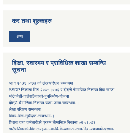
कर तथा शुल्कहरु
अन्य
शिक्षा, स्वास्थ्य र प्राविधिक शाखा सम्बन्धि
सूचना
आ व २०७६।०७७ काे लेखापरिक्षण सम्बन्धमा ।
SSDP निकाशा सिट २०७५।०७६ र दोश्रो चैामासिक निकासा दिवा खाजा
भोटेकोशी-गाउँपालिकाको-पुननिर्माण-योजना
दोश्रो-चैामासिक-निकासा-रकम-जम्मा-सम्बन्धमा-।
लेखा परिक्षण सम्बन्धमा
विषय-विज्ञ-सूचीकृत-सम्बन्धमा-।
शिक्षक तथा कर्मचारीको प्रथम च‌ैामासिक निकासा ०७५।०७६
गाउँपालिकाको-विद्यालयहरुमा-बा-वि-के-कक्षा-५-सम्म-दिवा-खाजाको-प्रथम-