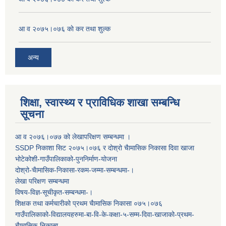
आ व २०७५।०७६ काे कर तथा शुल्क
अन्य
शिक्षा, स्वास्थ्य र प्राविधिक शाखा सम्बन्धि
सूचना
आ व २०७६।०७७ काे लेखापरिक्षण सम्बन्धमा ।
SSDP निकाशा सिट २०७५।०७६ र दोश्रो चैामासिक निकासा दिवा खाजा
भोटेकोशी-गाउँपालिकाको-पुननिर्माण-योजना
दोश्रो-चैामासिक-निकासा-रकम-जम्मा-सम्बन्धमा-।
लेखा परिक्षण सम्बन्धमा
विषय-विज्ञ-सूचीकृत-सम्बन्धमा-।
शिक्षक तथा कर्मचारीको प्रथम च‌ैामासिक निकासा ०७५।०७६
गाउँपालिकाको-विद्यालयहरुमा-बा-वि-के-कक्षा-५-सम्म-दिवा-खाजाको-प्रथम-
चैामासिक-निकासा