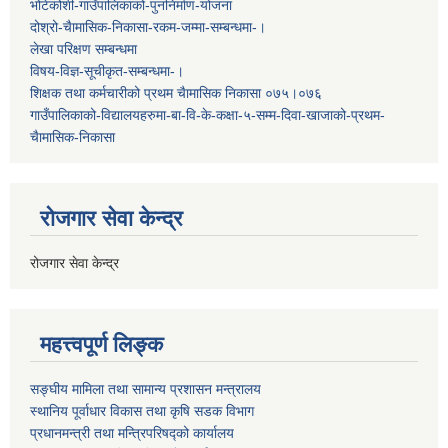
भोटेकोशी-गाउँपालिकाको-पुननिर्माण-योजना
दोश्रो-चैामासिक-निकासा-रकम-जम्मा-सम्बन्धमा-।
लेखा परिक्षण सम्बन्धमा
विषय-विज्ञ-सूचीकृत-सम्बन्धमा-।
शिक्षक तथा कर्मचारीको प्रथम च‌ैामासिक निकासा ०७५।०७६
गाउँपालिकाको-विद्यालयहरुमा-बा-वि-के-कक्षा-५-सम्म-दिवा-खाजाको-प्रथम-
चैामासिक-निकासा
रोजगार सेवा केन्द्र
रोजगार सेवा केन्द्र
महत्त्वपूर्ण लिङ्क
सङ्घीय मामिला तथा सामान्य प्रशासन मन्त्रालय
स्थानिय पूर्वाधार विकास तथा कृषि सडक विभाग
प्रधानमन्त्री तथा मन्त्रिपरिषद्को कार्यालय