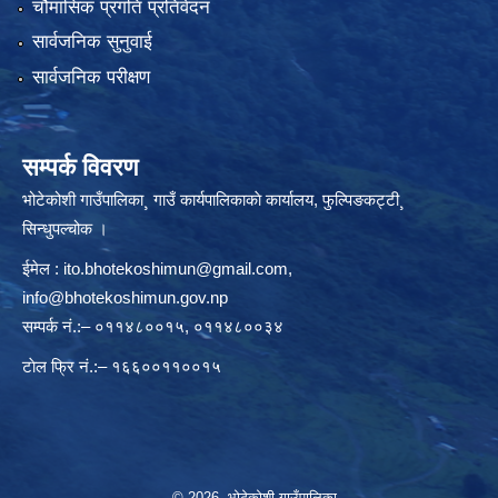
चौमासिक प्रगति प्रतिवेदन
सार्वजनिक सुनुवाई
सार्वजनिक परीक्षण
सम्पर्क विवरण
भोटेकोशी गाउँपालिका¸ गाउँ कार्यपालिकाकाे कार्यालय, फुल्पिङकट्टी¸
सिन्धुपल्चोक ।
ईमेल :
ito.bhotekoshimun@gmail.com
,
info@bhotekoshimun.gov.np
सम्पर्क नं.:– ०११४८००१५, ०११४८००३४
टाेल फ्रि नं.:– १६६००११००१५
© 2026 भोटेकोशी गाउँपालिका