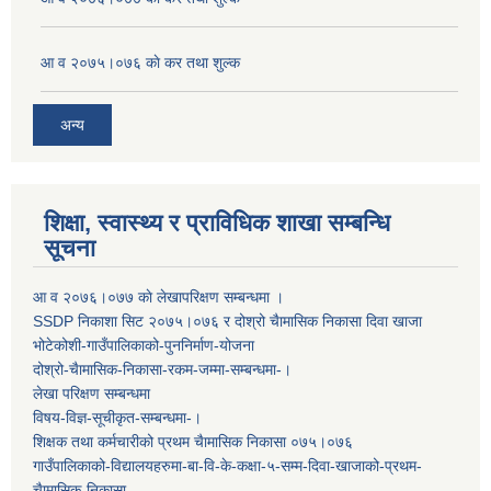
आ व २०७५।०७६ काे कर तथा शुल्क
अन्य
शिक्षा, स्वास्थ्य र प्राविधिक शाखा सम्बन्धि
सूचना
आ व २०७६।०७७ काे लेखापरिक्षण सम्बन्धमा ।
SSDP निकाशा सिट २०७५।०७६ र दोश्रो चैामासिक निकासा दिवा खाजा
भोटेकोशी-गाउँपालिकाको-पुननिर्माण-योजना
दोश्रो-चैामासिक-निकासा-रकम-जम्मा-सम्बन्धमा-।
लेखा परिक्षण सम्बन्धमा
विषय-विज्ञ-सूचीकृत-सम्बन्धमा-।
शिक्षक तथा कर्मचारीको प्रथम च‌ैामासिक निकासा ०७५।०७६
गाउँपालिकाको-विद्यालयहरुमा-बा-वि-के-कक्षा-५-सम्म-दिवा-खाजाको-प्रथम-
चैामासिक-निकासा