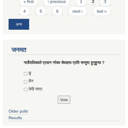
Pages
« first
‹ previous
1
2
3
4
5
6
next ›
last »
अन्य
जनमत
गाउँपालिकाले प्रदान गरेका सेवाहरू प्रति सन्तुष्ट हुनुहुन्छ ?
Choices
छु
छैन
केहि मात्र
Older polls
Results