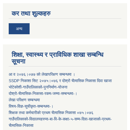
कर तथा शुल्कहरु
अन्य
शिक्षा, स्वास्थ्य र प्राविधिक शाखा सम्बन्धि
सूचना
आ व २०७६।०७७ काे लेखापरिक्षण सम्बन्धमा ।
SSDP निकाशा सिट २०७५।०७६ र दोश्रो चैामासिक निकासा दिवा खाजा
भोटेकोशी-गाउँपालिकाको-पुननिर्माण-योजना
दोश्रो-चैामासिक-निकासा-रकम-जम्मा-सम्बन्धमा-।
लेखा परिक्षण सम्बन्धमा
विषय-विज्ञ-सूचीकृत-सम्बन्धमा-।
शिक्षक तथा कर्मचारीको प्रथम च‌ैामासिक निकासा ०७५।०७६
गाउँपालिकाको-विद्यालयहरुमा-बा-वि-के-कक्षा-५-सम्म-दिवा-खाजाको-प्रथम-
चैामासिक-निकासा