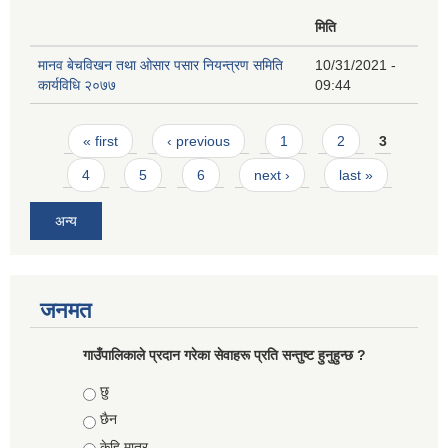
मिति
मानव बेचविखन तथा ओसार पसार नियन्त्रण समिति
10/31/2021 -
कार्यविधि २०७७
09:44
Pages
« first
‹ previous
1
2
3
4
5
6
next ›
last »
अन्य
जनमत
गाउँपालिकाले प्रदान गरेका सेवाहरू प्रति सन्तुष्ट हुनुहुन्छ ?
Choices
छु
छैन
केहि मात्र