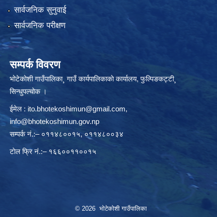
सार्वजनिक सुनुवाई
सार्वजनिक परीक्षण
सम्पर्क विवरण
भोटेकोशी गाउँपालिका¸ गाउँ कार्यपालिकाकाे कार्यालय, फुल्पिङकट्टी¸
सिन्धुपल्चोक ।
ईमेल :
ito.bhotekoshimun@gmail.com
,
info@bhotekoshimun.gov.np
सम्पर्क नं.:– ०११४८००१५, ०११४८००३४
टाेल फ्रि नं.:– १६६००११००१५
© 2026 भोटेकोशी गाउँपालिका