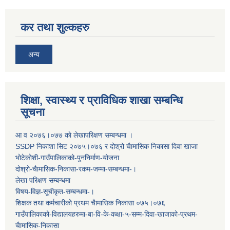
कर तथा शुल्कहरु
अन्य
शिक्षा, स्वास्थ्य र प्राविधिक शाखा सम्बन्धि
सूचना
आ व २०७६।०७७ काे लेखापरिक्षण सम्बन्धमा ।
SSDP निकाशा सिट २०७५।०७६ र दोश्रो चैामासिक निकासा दिवा खाजा
भोटेकोशी-गाउँपालिकाको-पुननिर्माण-योजना
दोश्रो-चैामासिक-निकासा-रकम-जम्मा-सम्बन्धमा-।
लेखा परिक्षण सम्बन्धमा
विषय-विज्ञ-सूचीकृत-सम्बन्धमा-।
शिक्षक तथा कर्मचारीको प्रथम च‌ैामासिक निकासा ०७५।०७६
गाउँपालिकाको-विद्यालयहरुमा-बा-वि-के-कक्षा-५-सम्म-दिवा-खाजाको-प्रथम-
चैामासिक-निकासा