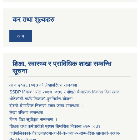
कर तथा शुल्कहरु
अन्य
शिक्षा, स्वास्थ्य र प्राविधिक शाखा सम्बन्धि
सूचना
आ व २०७६।०७७ काे लेखापरिक्षण सम्बन्धमा ।
SSDP निकाशा सिट २०७५।०७६ र दोश्रो चैामासिक निकासा दिवा खाजा
भोटेकोशी-गाउँपालिकाको-पुननिर्माण-योजना
दोश्रो-चैामासिक-निकासा-रकम-जम्मा-सम्बन्धमा-।
लेखा परिक्षण सम्बन्धमा
विषय-विज्ञ-सूचीकृत-सम्बन्धमा-।
शिक्षक तथा कर्मचारीको प्रथम च‌ैामासिक निकासा ०७५।०७६
गाउँपालिकाको-विद्यालयहरुमा-बा-वि-के-कक्षा-५-सम्म-दिवा-खाजाको-प्रथम-