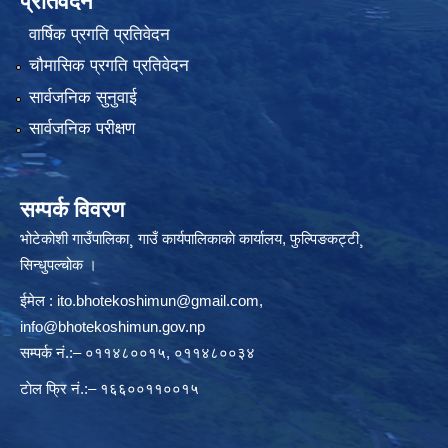
प्रतिवेदन
वार्षिक प्रगति प्रतिवेदन
चौमासिक प्रगति प्रतिवेदन
सार्वजनिक सुनुवाई
सार्वजनिक परीक्षण
सम्पर्क विवरण
भोटेकोशी गाउँपालिका¸ गाउँ कार्यपालिकाकाे कार्यालय, फुल्पिङकट्टी¸
सिन्धुपल्चोक ।
ईमेल :
ito.bhotekoshimun@gmail.com
,
info@bhotekoshimun.gov.np
सम्पर्क नं.:– ०११४८००१५, ०११४८००३४
टाेल फ्रि नं.:– १६६००११००१५