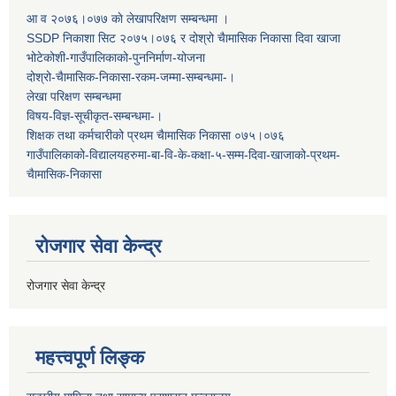
आ व २०७६।०७७ काे लेखापरिक्षण सम्बन्धमा ।
SSDP निकाशा सिट २०७५।०७६ र दोश्रो चैामासिक निकासा दिवा खाजा
भोटेकोशी-गाउँपालिकाको-पुननिर्माण-योजना
दोश्रो-चैामासिक-निकासा-रकम-जम्मा-सम्बन्धमा-।
लेखा परिक्षण सम्बन्धमा
विषय-विज्ञ-सूचीकृत-सम्बन्धमा-।
शिक्षक तथा कर्मचारीको प्रथम च‌ैामासिक निकासा ०७५।०७६
गाउँपालिकाको-विद्यालयहरुमा-बा-वि-के-कक्षा-५-सम्म-दिवा-खाजाको-प्रथम-
चैामासिक-निकासा
रोजगार सेवा केन्द्र
रोजगार सेवा केन्द्र
महत्त्वपूर्ण लिङ्क