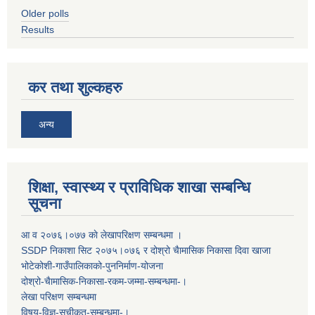
Older polls
Results
कर तथा शुल्कहरु
अन्य
शिक्षा, स्वास्थ्य र प्राविधिक शाखा सम्बन्धि
सूचना
आ व २०७६।०७७ काे लेखापरिक्षण सम्बन्धमा ।
SSDP निकाशा सिट २०७५।०७६ र दोश्रो चैामासिक निकासा दिवा खाजा
भोटेकोशी-गाउँपालिकाको-पुननिर्माण-योजना
दोश्रो-चैामासिक-निकासा-रकम-जम्मा-सम्बन्धमा-।
लेखा परिक्षण सम्बन्धमा
विषय-विज्ञ-सूचीकृत-सम्बन्धमा-।