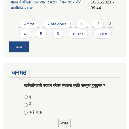
मानव बेचविखन तथा ओसार पसार नियन्त्रण समिति
10/31/2021 -
कार्यविधि २०७७
09:44
Pages
« first
‹ previous
1
2
3
4
5
6
next ›
last »
अन्य
जनमत
गाउँपालिकाले प्रदान गरेका सेवाहरू प्रति सन्तुष्ट हुनुहुन्छ ?
Choices
छु
छैन
केहि मात्र