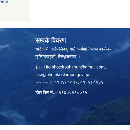
त्रालय
सम्पर्क विवरण
भोटेकोशी गाउँपालिका¸ गाउँ कार्यपालिकाकाे कार्यालय,
फुल्पिङकट्टी¸ सिन्धुपल्चोक ।
ईमेल :
ito.bhotekoshimun@gmail.com
,
info@bhotekoshimun.gov.np
सम्पर्क नं.:– ०११४८००१५, ०११४८००३४
टाेल फ्रि नं.:– १६६००११००१५