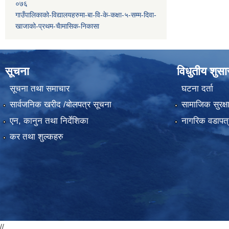
०७६
गाउँपालिकाको-विद्यालयहरुमा-बा-वि-के-कक्षा-५-सम्म-दिवा-
खाजाको-प्रथम-चैामासिक-निकासा
सूचना
विधुतीय शुस
सूचना तथा समाचार
घटना दर्ता
सार्वजनिक खरीद /बोलपत्र सूचना
सामाजिक सुरक्ष
एन, कानुन तथा निर्देशिका
नागरिक वडापत्
कर तथा शुल्कहरु
//