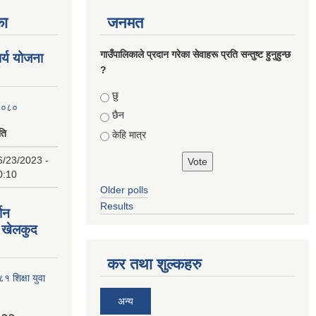
का
जनमत
गाउँपालिकाले प्रदान गरेका सेवाहरू प्रति सन्तुष्ट हुनुहुन्छ
ार्य योजना
?
Choices
छु
 २०८०
छैन
ति
केहि मात्र
6/23/2023 -
0:10
Older polls
Results
्शन
 खेलकुद
कर तथा शुल्कहरु
८१ शिक्षा युवा
अन्य