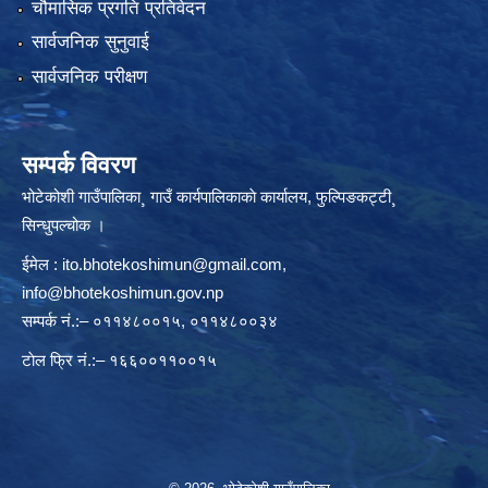
चौमासिक प्रगति प्रतिवेदन
सार्वजनिक सुनुवाई
सार्वजनिक परीक्षण
सम्पर्क विवरण
भोटेकोशी गाउँपालिका¸ गाउँ कार्यपालिकाकाे कार्यालय, फुल्पिङकट्टी¸
सिन्धुपल्चोक ।
ईमेल :
ito.bhotekoshimun@gmail.com
,
info@bhotekoshimun.gov.np
सम्पर्क नं.:– ०११४८००१५, ०११४८००३४
टाेल फ्रि नं.:– १६६००११००१५