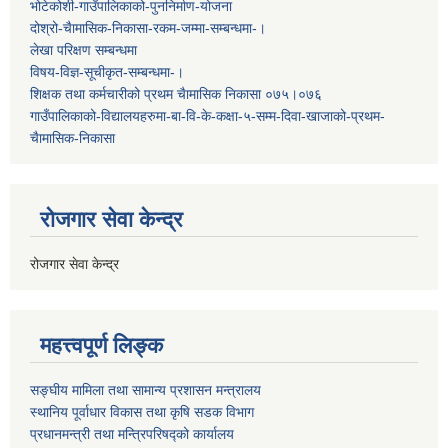
भोटेकोशी-गाउँपालिकाको-पुननिर्माण-योजना
दोश्रो-चैामासिक-निकासा-रकम-जम्मा-सम्बन्धमा-।
लेखा परिक्षण सम्बन्धमा
विषय-विज्ञ-सूचीकृत-सम्बन्धमा-।
शिक्षक तथा कर्मचारीको प्रथम च‌ैामासिक निकासा ०७५।०७६
गाउँपालिकाको-विद्यालयहरुमा-बा-वि-के-कक्षा-५-सम्म-दिवा-खाजाको-प्रथम-
चैामासिक-निकासा
रोजगार सेवा केन्द्र
रोजगार सेवा केन्द्र
महत्त्वपूर्ण लिङ्क
सङ्घीय मामिला तथा सामान्य प्रशासन मन्त्रालय
स्थानिय पूर्वाधार विकास तथा कृषि सडक विभाग
प्रधानमन्त्री तथा मन्त्रिपरिषद्को कार्यालय