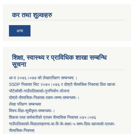
कर तथा शुल्कहरु
अन्य
शिक्षा, स्वास्थ्य र प्राविधिक शाखा सम्बन्धि
सूचना
आ व २०७६।०७७ काे लेखापरिक्षण सम्बन्धमा ।
SSDP निकाशा सिट २०७५।०७६ र दोश्रो चैामासिक निकासा दिवा खाजा
भोटेकोशी-गाउँपालिकाको-पुननिर्माण-योजना
दोश्रो-चैामासिक-निकासा-रकम-जम्मा-सम्बन्धमा-।
लेखा परिक्षण सम्बन्धमा
विषय-विज्ञ-सूचीकृत-सम्बन्धमा-।
शिक्षक तथा कर्मचारीको प्रथम च‌ैामासिक निकासा ०७५।०७६
गाउँपालिकाको-विद्यालयहरुमा-बा-वि-के-कक्षा-५-सम्म-दिवा-खाजाको-प्रथम-
चैामासिक-निकासा