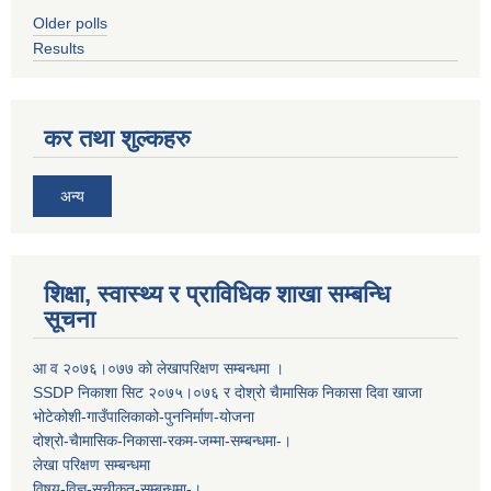
Older polls
Results
कर तथा शुल्कहरु
अन्य
शिक्षा, स्वास्थ्य र प्राविधिक शाखा सम्बन्धि
सूचना
आ व २०७६।०७७ काे लेखापरिक्षण सम्बन्धमा ।
SSDP निकाशा सिट २०७५।०७६ र दोश्रो चैामासिक निकासा दिवा खाजा
भोटेकोशी-गाउँपालिकाको-पुननिर्माण-योजना
दोश्रो-चैामासिक-निकासा-रकम-जम्मा-सम्बन्धमा-।
लेखा परिक्षण सम्बन्धमा
विषय-विज्ञ-सूचीकृत-सम्बन्धमा-।