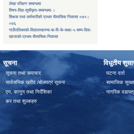
लेखा परिक्षण सम्बन्धमा
विषय-विज्ञ-सूचीकृत-सम्बन्धमा-।
शिक्षक तथा कर्मचारीको प्रथम च‌ैामासिक निकासा ०७५।
०७६
गाउँपालिकाको-विद्यालयहरुमा-बा-वि-के-कक्षा-५-सम्म-दिवा-
खाजाको-प्रथम-चैामासिक-निकासा
सूचना
विधुतीय शुस
सूचना तथा समाचार
घटना दर्ता
सार्वजनिक खरीद /बोलपत्र सूचना
सामाजिक सुरक्ष
एन, कानुन तथा निर्देशिका
नागरिक वडापत्
कर तथा शुल्कहरु