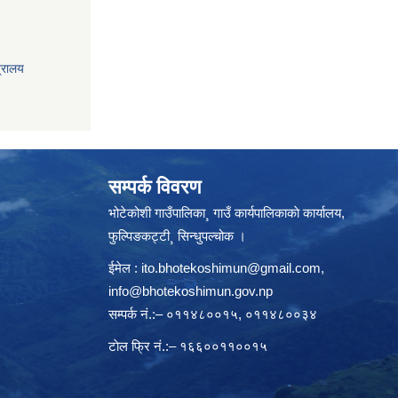
त्रालय
सम्पर्क विवरण
भोटेकोशी गाउँपालिका¸ गाउँ कार्यपालिकाकाे कार्यालय,
फुल्पिङकट्टी¸ सिन्धुपल्चोक ।
ईमेल :
ito.bhotekoshimun@gmail.com
,
info@bhotekoshimun.gov.np
सम्पर्क नं.:– ०११४८००१५, ०११४८००३४
टाेल फ्रि नं.:– १६६००११००१५