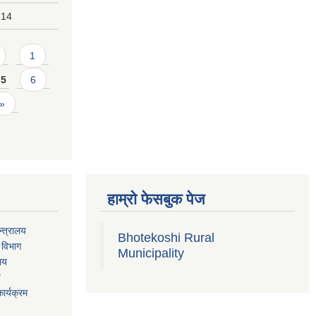
:14
1
5
6
 »
हाम्रो फेसबुक पेज
्त्रालय
Bhotekoshi Rural
 विभाग
Municipality
ालय
य
ार्यक्रम