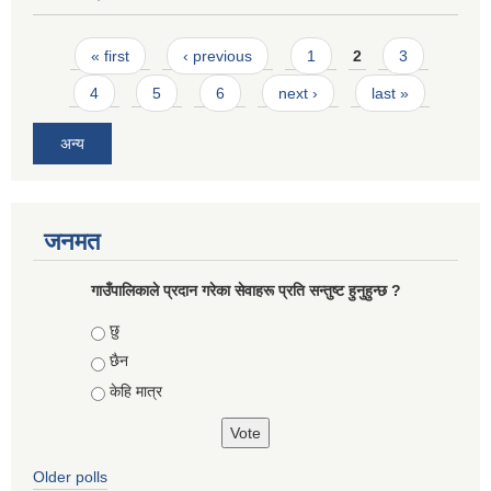
Pages
« first
‹ previous
1
2
3
4
5
6
next ›
last »
अन्य
जनमत
गाउँपालिकाले प्रदान गरेका सेवाहरू प्रति सन्तुष्ट हुनुहुन्छ ?
Choices
छु
छैन
केहि मात्र
Older polls