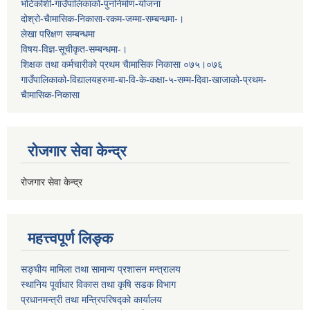
भोटेकोशी-गाउँपालिकाको-पुननिर्माण-योजना
दोश्रो-चैामासिक-निकासा-रकम-जम्मा-सम्बन्धमा-।
लेखा परिक्षण सम्बन्धमा
विषय-विज्ञ-सूचीकृत-सम्बन्धमा-।
शिक्षक तथा कर्मचारीको प्रथम च‌ैामासिक निकासा ०७५।०७६
गाउँपालिकाको-विद्यालयहरुमा-बा-वि-के-कक्षा-५-सम्म-दिवा-खाजाको-प्रथम-
चैामासिक-निकासा
रोजगार सेवा केन्द्र
रोजगार सेवा केन्द्र
महत्त्वपूर्ण लिङ्क
सङ्घीय मामिला तथा सामान्य प्रशासन मन्त्रालय
स्थानिय पूर्वाधार विकास तथा कृषि सडक विभाग
प्रधानमन्त्री तथा मन्त्रिपरिषद्को कार्यालय