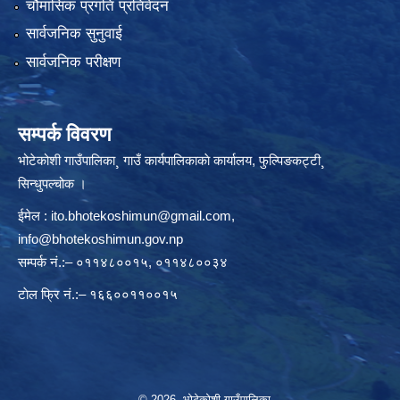
चौमासिक प्रगति प्रतिवेदन
सार्वजनिक सुनुवाई
सार्वजनिक परीक्षण
सम्पर्क विवरण
भोटेकोशी गाउँपालिका¸ गाउँ कार्यपालिकाकाे कार्यालय, फुल्पिङकट्टी¸
सिन्धुपल्चोक ।
ईमेल :
ito.bhotekoshimun@gmail.com
,
info@bhotekoshimun.gov.np
सम्पर्क नं.:– ०११४८००१५, ०११४८००३४
टाेल फ्रि नं.:– १६६००११००१५
© 2026 भोटेकोशी गाउँपालिका