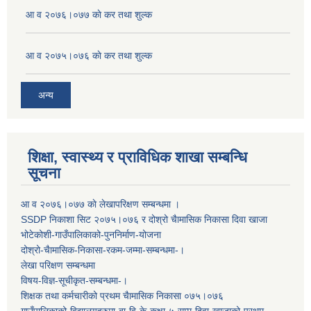
आ व २०७६।०७७ काे कर तथा शुल्क
आ व २०७५।०७६ काे कर तथा शुल्क
अन्य
शिक्षा, स्वास्थ्य र प्राविधिक शाखा सम्बन्धि
सूचना
आ व २०७६।०७७ काे लेखापरिक्षण सम्बन्धमा ।
SSDP निकाशा सिट २०७५।०७६ र दोश्रो चैामासिक निकासा दिवा खाजा
भोटेकोशी-गाउँपालिकाको-पुननिर्माण-योजना
दोश्रो-चैामासिक-निकासा-रकम-जम्मा-सम्बन्धमा-।
लेखा परिक्षण सम्बन्धमा
विषय-विज्ञ-सूचीकृत-सम्बन्धमा-।
शिक्षक तथा कर्मचारीको प्रथम च‌ैामासिक निकासा ०७५।०७६
गाउँपालिकाको-विद्यालयहरुमा-बा-वि-के-कक्षा-५-सम्म-दिवा-खाजाको-प्रथम-