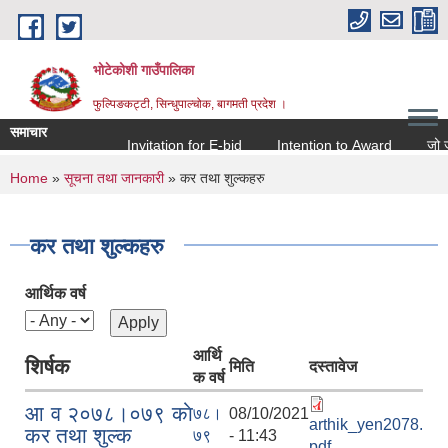
Skip to main content
भोटेकोशी गाउँपालिका
फुल्पिङकट्टी, सिन्धुपाल्चोक, बागमती प्रदेश ।
समाचार
Invitation for E-bid
Intention to Award
जो जस सं
You are here
Home
»
सूचना तथा जानकारी
» कर तथा शुल्कहरु
कर तथा शुल्कहरु
आर्थिक वर्ष
आर्थि
शिर्षक
मिति
दस्तावेज
क वर्ष
आ व २०७८।०७९ काे
७८।
08/10/2021
arthik_yen2078.
कर तथा शुल्क
७९
- 11:43
pdf