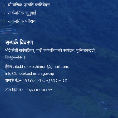
चौमासिक प्रगति प्रतिवेदन
सार्वजनिक सुनुवाई
सार्वजनिक परीक्षण
सम्पर्क विवरण
भोटेकोशी गाउँपालिका¸ गाउँ कार्यपालिकाकाे कार्यालय, फुल्पिङकट्टी¸
सिन्धुपल्चोक ।
ईमेल :
ito.bhotekoshimun@gmail.com
,
info@bhotekoshimun.gov.np
सम्पर्क नं.:– ०११४८००१५, ०११४८००३४
टाेल फ्रि नं.:– १६६००११००१५