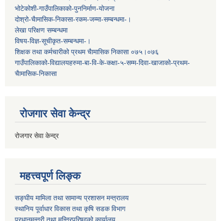
भोटेकोशी-गाउँपालिकाको-पुननिर्माण-योजना
दोश्रो-चैामासिक-निकासा-रकम-जम्मा-सम्बन्धमा-।
लेखा परिक्षण सम्बन्धमा
विषय-विज्ञ-सूचीकृत-सम्बन्धमा-।
शिक्षक तथा कर्मचारीको प्रथम च‌ैामासिक निकासा ०७५।०७६
गाउँपालिकाको-विद्यालयहरुमा-बा-वि-के-कक्षा-५-सम्म-दिवा-खाजाको-प्रथम-
चैामासिक-निकासा
रोजगार सेवा केन्द्र
रोजगार सेवा केन्द्र
महत्त्वपूर्ण लिङ्क
सङ्घीय मामिला तथा सामान्य प्रशासन मन्त्रालय
स्थानिय पूर्वाधार विकास तथा कृषि सडक विभाग
प्रधानमन्त्री तथा मन्त्रिपरिषद्को कार्यालय