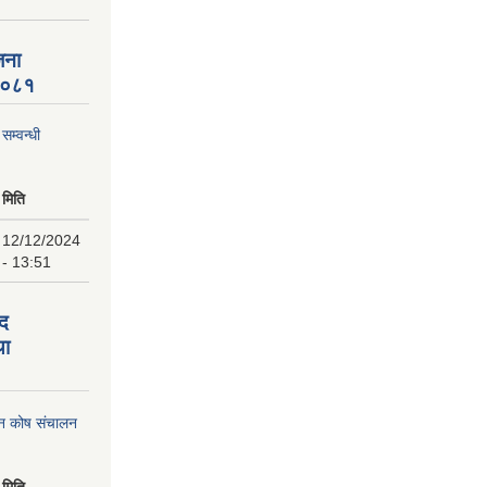
जना
 २०८१
म्वन्धी
मिति
12/12/2024
- 13:51
पद
था
पन कोष संचालन
मिति