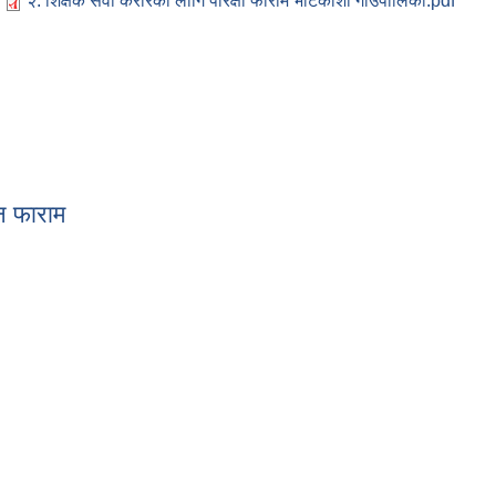
२. शिक्षक सेवा करारको लागि परिक्षा फाराम भोटेकोशी गाउँपालिका.pdf
मन फाराम
ुगमन फाराम