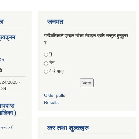
का
जनमत
गाउँपालिकाले प्रदान गरेका सेवाहरू प्रति सन्तुष्ट हुनुहुन्छ
ाठ्यक्रम
?
Choices
छु
०८२
छैन
ति
केहि मात्र
/24/2025 -
:34
Older polls
Results
 मापदण्ड
ालिका )
कर तथा शुल्कहरु
२०८२-८३ (