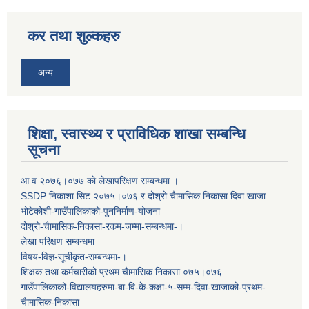
कर तथा शुल्कहरु
अन्य
शिक्षा, स्वास्थ्य र प्राविधिक शाखा सम्बन्धि
सूचना
आ व २०७६।०७७ काे लेखापरिक्षण सम्बन्धमा ।
SSDP निकाशा सिट २०७५।०७६ र दोश्रो चैामासिक निकासा दिवा खाजा
भोटेकोशी-गाउँपालिकाको-पुननिर्माण-योजना
दोश्रो-चैामासिक-निकासा-रकम-जम्मा-सम्बन्धमा-।
लेखा परिक्षण सम्बन्धमा
विषय-विज्ञ-सूचीकृत-सम्बन्धमा-।
शिक्षक तथा कर्मचारीको प्रथम च‌ैामासिक निकासा ०७५।०७६
गाउँपालिकाको-विद्यालयहरुमा-बा-वि-के-कक्षा-५-सम्म-दिवा-खाजाको-प्रथम-
चैामासिक-निकासा