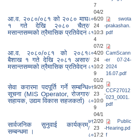
7
04/2
आ.व. २०८०/०८१ को २०८० माघ
८०
6/20
swota
१ गते देखि २०८० चैत्र
/
24 -
prakashan.
मसान्तसम्मको त्रैमासिक प्रतिवेदन
८१
10:3
pdf
4
07/2
आ.व. २०८०/०८१ को २०८१
८०
4/20
CamScann
बैशाख १ गते देखि २०८१ असार
/
24 -
er 07-24-
मसान्तसम्मको त्रैमासिक प्रतिवेदन
८१
10:2
2024
9
16.07.pdf
01/2
सेवा करारमा पदपूर्ति गर्ने सम्बन्धि
७९
9/20
CCF27012
सूचना (MIS Operator, रोजगार
/
23 -
023_0001.
सहायक, उद्यम विकास सहजकर्ता)
८०
10:0
pdf
9
04/1
७९
2/20
Public
सार्वजनिक सुनुवाई कार्यक्रम
/
23 -
Hearing.pd
सम्बन्धमा ।
८०
17:2
f