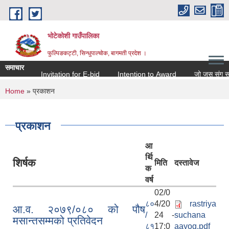
Skip to main content
भोटेकोशी गाउँपालिका
फुल्पिङकट्टी, सिन्धुपाल्चोक, बागमती प्रदेश ।
समाचार
Invitation for E-bid
Intention to Award
जो जस संग सम्बन्ध
You are here
Home
» प्रकाशन
प्रकाशन
आ
र्थि
शिर्षक
मिति
दस्तावेज
क
वर्ष
02/0
८०
4/20
rastriya
आ.व. २०७९/०८० को पौष
/
24 -
suchana
मसान्तसम्मको प्रतिवेदन
८१
17:0
aayog.pdf