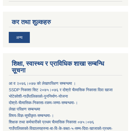
कर तथा शुल्कहरु
अन्य
शिक्षा, स्वास्थ्य र प्राविधिक शाखा सम्बन्धि
सूचना
आ व २०७६।०७७ काे लेखापरिक्षण सम्बन्धमा ।
SSDP निकाशा सिट २०७५।०७६ र दोश्रो चैामासिक निकासा दिवा खाजा
भोटेकोशी-गाउँपालिकाको-पुननिर्माण-योजना
दोश्रो-चैामासिक-निकासा-रकम-जम्मा-सम्बन्धमा-।
लेखा परिक्षण सम्बन्धमा
विषय-विज्ञ-सूचीकृत-सम्बन्धमा-।
शिक्षक तथा कर्मचारीको प्रथम च‌ैामासिक निकासा ०७५।०७६
गाउँपालिकाको-विद्यालयहरुमा-बा-वि-के-कक्षा-५-सम्म-दिवा-खाजाको-प्रथम-