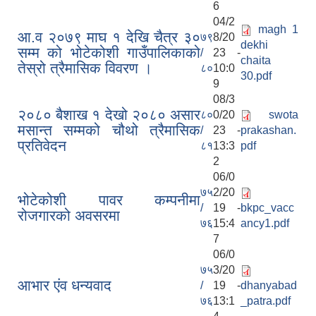
6
04/2
magh 1
आ.व २०७९ माघ १ देखि चैत्र ३०
७९
8/20
dekhi
सम्म को भोटेकोशी गाउँपालिकाको
/
23 -
chaita
तेस्रो त्रैमासिक विवरण ।
८०
10:0
30.pdf
9
08/3
२०८० बैशाख १ देखो २०८० असार
८०
0/20
swota
मसान्त सम्मको चौथो त्रैमासिक
/
23 -
prakashan.
प्रतिवेदन
८१
13:3
pdf
2
06/0
७५
2/20
भोटेकोशी पावर कम्पनीमा
/
19 -
bkpc_vacc
रोजगारको अवसरमा
७६
15:4
ancy1.pdf
7
06/0
७५
3/20
आभार एंव धन्यवाद
/
19 -
dhanyabad
७६
13:1
_patra.pdf