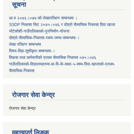
सूचना
आ व २०७६।०७७ काे लेखापरिक्षण सम्बन्धमा ।
SSDP निकाशा सिट २०७५।०७६ र दोश्रो चैामासिक निकासा दिवा खाजा
भोटेकोशी-गाउँपालिकाको-पुननिर्माण-योजना
दोश्रो-चैामासिक-निकासा-रकम-जम्मा-सम्बन्धमा-।
लेखा परिक्षण सम्बन्धमा
विषय-विज्ञ-सूचीकृत-सम्बन्धमा-।
शिक्षक तथा कर्मचारीको प्रथम च‌ैामासिक निकासा ०७५।०७६
गाउँपालिकाको-विद्यालयहरुमा-बा-वि-के-कक्षा-५-सम्म-दिवा-खाजाको-प्रथम-
चैामासिक-निकासा
रोजगार सेवा केन्द्र
रोजगार सेवा केन्द्र
महत्त्वपूर्ण लिङ्क