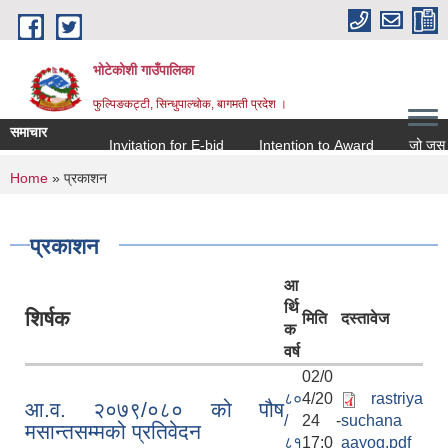
Skip to main content
भोटेकोशी गाउँपालिका
फुल्पिङकट्टी, सिन्धुपाल्चोक, बागमती प्रदेश ।
समाचार
Invitation for E-bid
Intention to Award
जो जस संग स
You are here
Home
» प्रकाशन
प्रकाशन
आ
र्थि
शिर्षक
मिति
दस्तावेज
क
वर्ष
02/0
८०
4/20
rastriya
आ.व. २०७९/०८० को पौष
/
24 -
suchana
मसान्तसम्मको प्रतिवेदन
८१
17:0
aayog.pdf