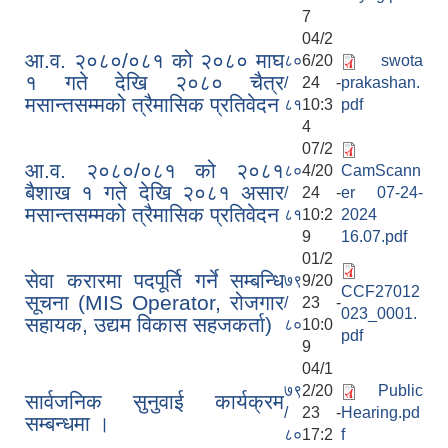
7
04/2
आ.व. २०८०/०८१ को २०८० माघ
८०
6/20
swota
१ गते देखि २०८० चैत्र
/
24 -
prakashan.
मसान्तसम्मको त्रैमासिक प्रतिवेदन
८१
10:3
pdf
4
07/2
आ.व. २०८०/०८१ को २०८१
८०
4/20
CamScann
बैशाख १ गते देखि २०८१ असार
/
24 -
er 07-24-
मसान्तसम्मको त्रैमासिक प्रतिवेदन
८१
10:2
2024
9
16.07.pdf
01/2
सेवा करारमा पदपूर्ति गर्ने सम्बन्धि
७९
9/20
CCF27012
सूचना (MIS Operator, रोजगार
/
23 -
023_0001.
सहायक, उद्यम विकास सहजकर्ता)
८०
10:0
pdf
9
04/1
७९
2/20
Public
सार्वजनिक सुनुवाई कार्यक्रम
/
23 -
Hearing.pd
सम्बन्धमा ।
८०
17:2
f