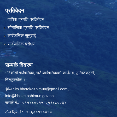
प्रतिवेदन
वार्षिक प्रगति प्रतिवेदन
चौमासिक प्रगति प्रतिवेदन
सार्वजनिक सुनुवाई
सार्वजनिक परीक्षण
सम्पर्क विवरण
भोटेकोशी गाउँपालिका¸ गाउँ कार्यपालिकाकाे कार्यालय, फुल्पिङकट्टी¸
सिन्धुपल्चोक ।
ईमेल :
ito.bhotekoshimun@gmail.com
,
info@bhotekoshimun.gov.np
सम्पर्क नं.:– ०११४८००१५, ०११४८००३४
टाेल फ्रि नं.:– १६६००११००१५