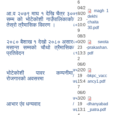
6
04/2
magh 1
आ.व २०७९ माघ १ देखि चैत्र ३०
७९
8/20
dekhi
सम्म को भोटेकोशी गाउँपालिकाको
/
23 -
chaita
तेस्रो त्रैमासिक विवरण ।
८०
10:0
30.pdf
9
08/3
२०८० बैशाख १ देखो २०८० असार
८०
0/20
swota
मसान्त सम्मको चौथो त्रैमासिक
/
23 -
prakashan.
प्रतिवेदन
८१
13:3
pdf
2
06/0
७५
2/20
भोटेकोशी पावर कम्पनीमा
/
19 -
bkpc_vacc
रोजगारको अवसरमा
७६
15:4
ancy1.pdf
7
06/0
७५
3/20
आभार एंव धन्यवाद
/
19 -
dhanyabad
७६
13:1
_patra.pdf