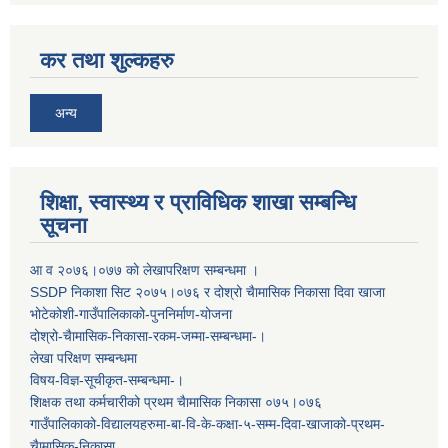
कर तथा शुल्कहरु
अन्य
शिक्षा, स्वास्थ्य र प्राविधिक शाखा सम्बन्धि
सूचना
आ व २०७६।०७७ काे लेखापरिक्षण सम्बन्धमा ।
SSDP निकाशा सिट २०७५।०७६ र दोश्रो चैामासिक निकासा दिवा खाजा
भोटेकोशी-गाउँपालिकाको-पुननिर्माण-योजना
दोश्रो-चैामासिक-निकासा-रकम-जम्मा-सम्बन्धमा-।
लेखा परिक्षण सम्बन्धमा
विषय-विज्ञ-सूचीकृत-सम्बन्धमा-।
शिक्षक तथा कर्मचारीको प्रथम च‌ैामासिक निकासा ०७५।०७६
गाउँपालिकाको-विद्यालयहरुमा-बा-वि-के-कक्षा-५-सम्म-दिवा-खाजाको-प्रथम-
चैामासिक-निकासा