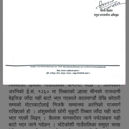
दोस्रो धनी राष्ट्रका रुपमा सुपरिचित छ । गौतम बुद्ध, अरनिको,
सीता आदि विभूतिहरुले जन्म लिएको पवित्र पावन भूमि,
लोकतान्त्रिक गणतन्त्रात्मक राज्य व्यवस्थामा रुपान्तरित कृषि
प्रधान देश हो । नेपालको बदलिँदो राजनैतिक परिवर्तन पश्चात
संघिय मुलुकमा रुपान्तरित भई बागमती प्रदेश अन्तर्गत पर्ने
सिन्धुपाल्चोक जिल्ला उत्तर तर्फ पर्ने चीनको स्वशासित क्षेत्र
तिब्बतको न्यालम काउण्टि अन्तर्गत खासा नजिक रहेको पर्यटन
तथा धार्मिक, साँस्कृतिक दृष्टिकोणले पवित्र पावन भूमिको रुपमा
यस क्षेत्र रहेको छ । सिन्धुपाल्चोक जिल्लाका ९ वटा
गाउँपालिका र ३ वटा नगरपालिका मध्यको भोटेकोशी गाउँपालिका
एक हो ।
भोटेकोशी बागमती प्रदेश नेपालको उत्तरी क्षेत्रको सिन्धुपाल्चोक
जिल्लाको हिमाली गाउँपालिका अन्तर्गत पर्दछ । शिल्पकार
अरनिको ई.सं. १२६० मा तिब्बतको ल्हासा चीनको राजधानी
बेइजिङ जाँदा यही बाटो भएर गएकाले काठमाण्डौं देखि कोदारी
सम्मको मोटरबाटोलाई निजकै सम्मानमा अरनिको राजमार्ग
राखिएको हो । अंशुबर्माको छोरी भृकुटी तिब्बत जाँदा यही बाटो
भएर गएकी थिइन् । कैलाश मानसरोवर जाने पर्यटकहरु यही
बाटो भएर जाने गर्दछन् । भोटेकोशी गाउँपालिका समुद्र सतह