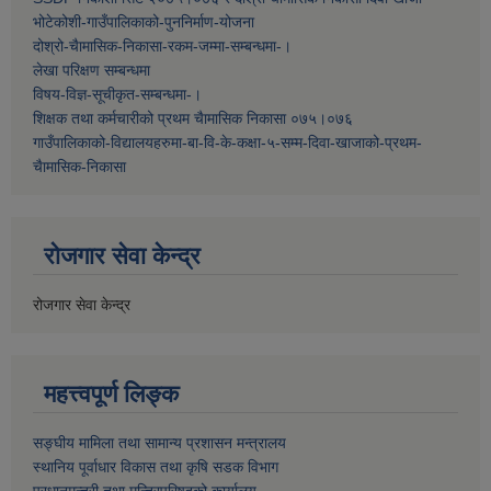
भोटेकोशी-गाउँपालिकाको-पुननिर्माण-योजना
दोश्रो-चैामासिक-निकासा-रकम-जम्मा-सम्बन्धमा-।
लेखा परिक्षण सम्बन्धमा
विषय-विज्ञ-सूचीकृत-सम्बन्धमा-।
शिक्षक तथा कर्मचारीको प्रथम च‌ैामासिक निकासा ०७५।०७६
गाउँपालिकाको-विद्यालयहरुमा-बा-वि-के-कक्षा-५-सम्म-दिवा-खाजाको-प्रथम-
चैामासिक-निकासा
रोजगार सेवा केन्द्र
रोजगार सेवा केन्द्र
महत्त्वपूर्ण लिङ्क
सङ्घीय मामिला तथा सामान्य प्रशासन मन्त्रालय
स्थानिय पूर्वाधार विकास तथा कृषि सडक विभाग