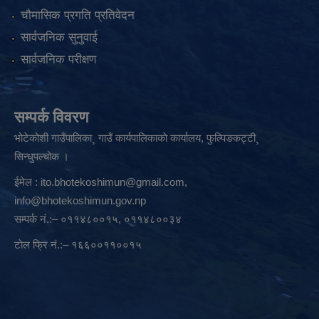
चौमासिक प्रगति प्रतिवेदन
सार्वजनिक सुनुवाई
सार्वजनिक परीक्षण
सम्पर्क विवरण
भोटेकोशी गाउँपालिका¸ गाउँ कार्यपालिकाकाे कार्यालय, फुल्पिङकट्टी¸
सिन्धुपल्चोक ।
ईमेल :
ito.bhotekoshimun@gmail.com
,
info@bhotekoshimun.gov.np
सम्पर्क नं.:– ०११४८००१५, ०११४८००३४
टाेल फ्रि नं.:– १६६००११००१५