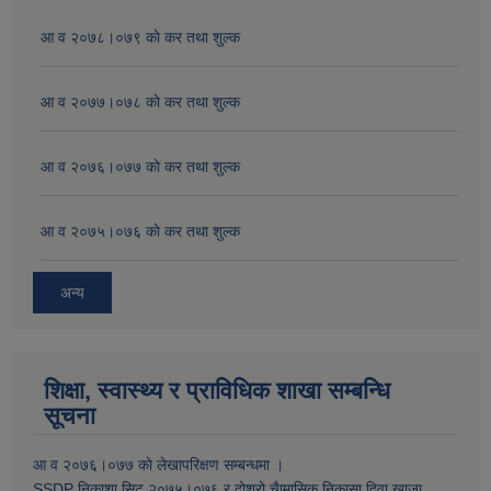
आ व २०७८।०७९ काे कर तथा शुल्क
आ व २०७७।०७८ काे कर तथा शुल्क
आ व २०७६।०७७ काे कर तथा शुल्क
आ व २०७५।०७६ काे कर तथा शुल्क
अन्य
शिक्षा, स्वास्थ्य र प्राविधिक शाखा सम्बन्धि
सूचना
आ व २०७६।०७७ काे लेखापरिक्षण सम्बन्धमा ।
SSDP निकाशा सिट २०७५।०७६ र दोश्रो चैामासिक निकासा दिवा खाजा