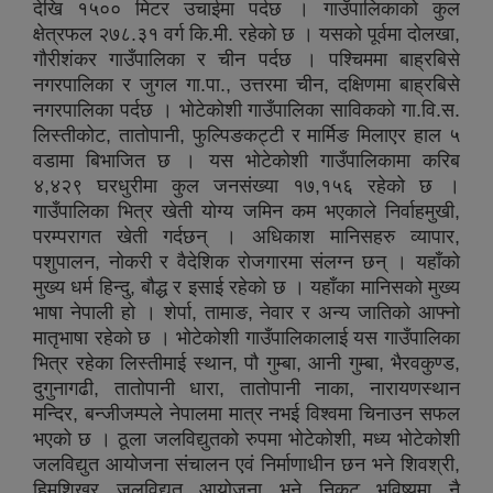
देखि १५०० मिटर उचाईमा पर्दछ । गाउँपालिकाको कुल
क्षेत्रफल २७८.३१ वर्ग कि.मी. रहेको छ । यसको पूर्वमा दोलखा,
गौरीशंकर गाउँपालिका र चीन पर्दछ । पश्चिममा बाह्रबिसे
नगरपालिका र जुगल गा.पा., उत्तरमा चीन, दक्षिणमा बाह्रबिसे
नगरपालिका पर्दछ । भोटेकोशी गाउँपालिका साविकको गा.वि.स.
लिस्तीकोट, तातोपानी, फुल्पिङकट्टी र मार्मिङ मिलाएर हाल ५
वडामा बिभाजित छ । यस भोटेकोशी गाउँपालिकामा करिब
४,४२९ घरधुरीमा कुल जनसंख्या १७,१५६ रहेको छ ।
गाउँपालिका भित्र खेती योग्य जमिन कम भएकाले निर्वाहमुखी,
परम्परागत खेती गर्दछन् । अधिकाश मानिसहरु व्यापार,
पशुपालन, नोकरी र वैदेशिक रोजगारमा संलग्न छन् । यहाँको
मुख्य धर्म हिन्दु, बौद्ध र इसाई रहेको छ । यहाँका मानिसको मुख्य
भाषा नेपाली हो । शेर्पा, तामाङ, नेवार र अन्य जातिको आफ्नो
मातृभाषा रहेको छ । भोटेकोशी गाउँपालिकालाई यस गाउँपालिका
भित्र रहेका लिस्तीमाई स्थान, पौ गुम्बा, आनी गुम्बा, भैरवकुण्ड,
दुगुनागढी, तातोपानी धारा, तातोपानी नाका, नारायणस्थान
मन्दिर, बन्जीजम्पले नेपालमा मात्र नभई विश्वमा चिनाउन सफल
भएको छ । ठूला जलविद्युतको रुपमा भोटेकोशी, मध्य भोटेकोशी
जलविद्युत आयोजना संचालन एवं निर्माणाधीन छन भने शिवश्री,
हिमशिखर जलविद्युत आयोजना भने निकट भविष्यमा नै