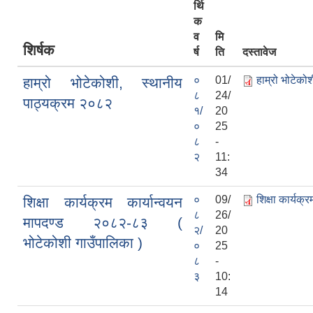
र्थि
क
व
मि
शिर्षक
र्ष
ति
दस्तावेज
०
01/
हाम्रो भोटेक
हाम्रो भोटेकोशी, स्थानीय
८
24/
पाठ्यक्रम २०८२
१/
20
०
25
८
-
२
11:
34
०
09/
शिक्षा कार्यक
शिक्षा कार्यक्रम कार्यान्वयन
८
26/
मापदण्ड २०८२-८३ (
२/
20
भोटेकोशी गाउँपालिका )
०
25
८
-
३
10:
14