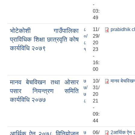
-
03:
49
८
11/
prabidhik c
भोटेकोशी गाउँपालिका
०/
29/
प्राविधिक शिक्षा छात्रवृति कोष
८
20
कार्यविधि २०७९
१
23
-
16:
00
७
10/
मानव बेचविखन
मानव बेचविखन तथा ओसार
७/
31/
पसार नियन्त्रण समिति
७
20
कार्यविधि २०७७
८
21
-
09:
44
७
06/
2आर्थिक ऐन 
आर्थिक ऐन २०७८ विनियोजन