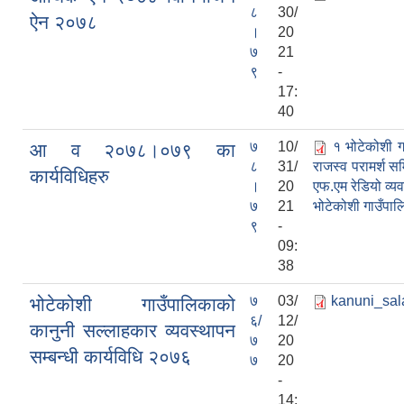
८
30/
ऐन २०७८
।
20
७
21
९
-
17:
40
७
10/
१ भोटेकोशी ग
आ व २०७८।०७९ का
८
31/
राजस्व परामर्श स
कार्यविधिहरु
।
20
एफ.एम रेडियो व्
७
21
भोटेकोशी गाउँपालि
९
-
09:
38
७
03/
kanuni_sal
भोटेकोशी गाउँपालिकाको
६/
12/
कानुनी सल्लाहकार व्यवस्थापन
७
20
सम्बन्धी कार्यविधि २०७६
७
20
-
14: