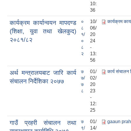
10:
36
०
10/
कार्यक्रम कार
कार्यक्रम कार्यान्वयन मापदण्ड
८
06/
(शिक्षा, युवा तथा खेलकुद)
१/
20
२०८१/८२
०
24
८
-
२
13:
56
७
01/
कार्य संचालन न
अर्थ मन्त्रालयबाट जारि कार्य
७/
02/
संचालन निर्देशिका २०७७
७
20
८
23
-
12:
25
७
01/
gaaun prah
गाउँ प्रहरी संचालन तथा
९/
14/