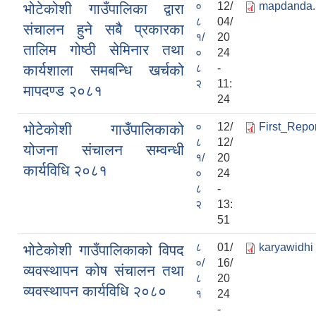
०
12/
mapdanda.
भोटेकोशी गाउँपालिका द्वारा
८
04/
संचालन हुने सबै प्रकारका
१/
20
तालिम गोष्ठी सेमिनार तथा
०
24
कार्यशाला समबन्धि खर्चको
८
-
२
11:
मापदण्ड २०८१
24
०
12/
First_Report
भोटेकोशी गाउँपालिकाको
८
12/
योजना संचालन सम्वन्धी
१/
20
कार्यविधि २०८१
०
24
८
-
२
13:
51
८
01/
karyawidhi
भोटेकोशी गाउँपालिकाको विपद
०/
16/
व्यवस्थापन कोष संचालन तथा
८
20
व्यवस्थापन कार्यविधि २०८०
१
24
-