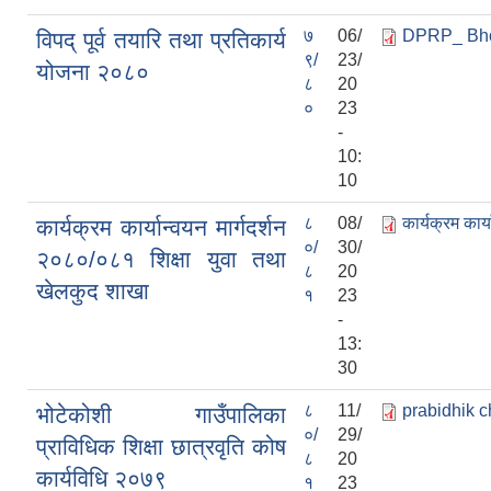
७
06/
DPRP_ Bho
विपद् पूर्व तयारि तथा प्रतिकार्य
९/
23/
योजना २०८०
८
20
०
23
-
10:
10
८
08/
कार्यक्रम कार
कार्यक्रम कार्यान्वयन मार्गदर्शन
०/
30/
२०८०/०८१ शिक्षा युवा तथा
८
20
खेलकुद शाखा
१
23
-
13:
30
८
11/
prabidhik c
भोटेकोशी गाउँपालिका
०/
29/
प्राविधिक शिक्षा छात्रवृति कोष
८
20
कार्यविधि २०७९
१
23