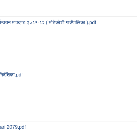
्यान्वयन मापदण्ड २०८१-८२ ( भोटेकोशी गाउँपालिका ).pdf
िर्देशिका.pdf
ari 2079.pdf